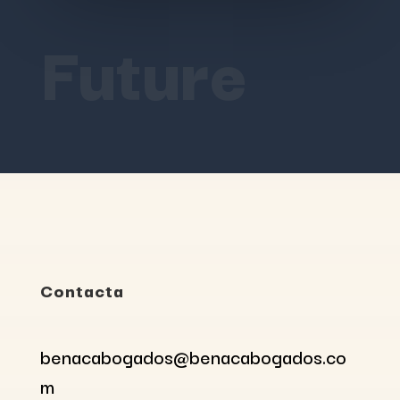
Future
Contacta
benacabogados@benacabogados.co
m