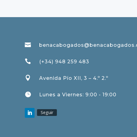

benacabogados@benacabogados

(+34) 948 259 483

Avenida Pío XII, 3 – 4.º 2.º

Lunes a Viernes: 9:00 - 19:00
Seguir