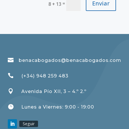
Enviar
=
8 + 13

benacabogados@benacabogados.com

(+34) 948 259 483

Avenida Pío XII, 3 – 4.º 2.º

Lunes a Viernes: 9:00 - 19:00
Seguir