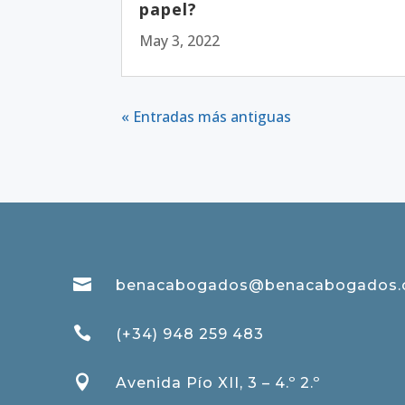
papel?
May 3, 2022
« Entradas más antiguas

benacabogados@benacabogados

(+34) 948 259 483

Avenida Pío XII, 3 – 4.º 2.º