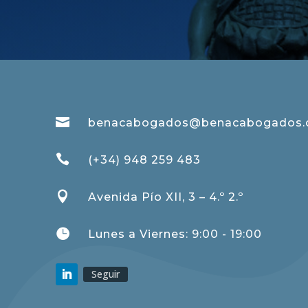

benacabogados@benacabogados

(+34) 948 259 483

Avenida Pío XII, 3 – 4.º 2.º

Lunes a Viernes: 9:00 - 19:00
Seguir