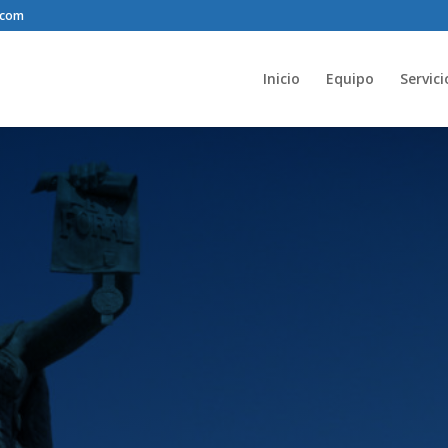
.com
Inicio
Equipo
Servici