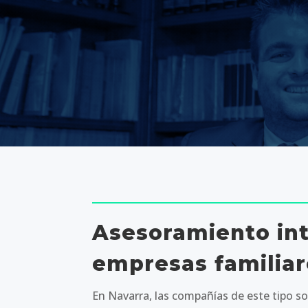
Asesoramiento int
empresas familiar
En Navarra, las compañías de este tipo so