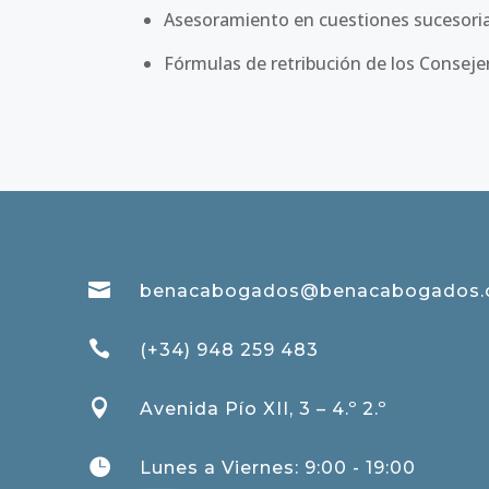
Asesoramiento en cuestiones sucesorias
Fórmulas de retribución de los Conseje

benacabogados@benacabogados

(+34) 948 259 483

Avenida Pío XII, 3 – 4.º 2.º

Lunes a Viernes: 9:00 - 19:00