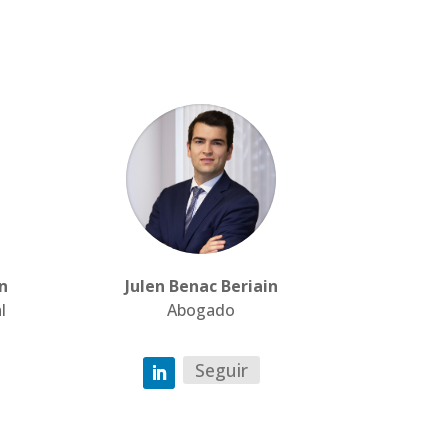
n
Julen Benac Beriain
l
Abogado
Seguir