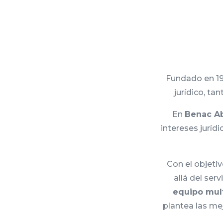
Fundado en 19
jurídico, ta
En
Benac A
intereses jurí
Con el objeti
allá del ser
equipo mult
plantea las me