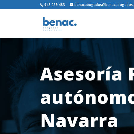
948 259 483
benacabogados@benacabogados
Asesoría 
autónomo
Navarra