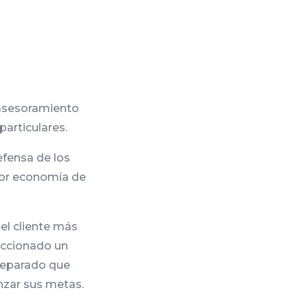
 asesoramiento
particulares.
efensa de los
yor economía de
el cliente más
feccionado un
reparado que
nzar sus metas.