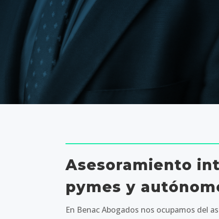
Asesoramiento int
pymes y autónomo
En Benac Abogados nos ocupamos del ase