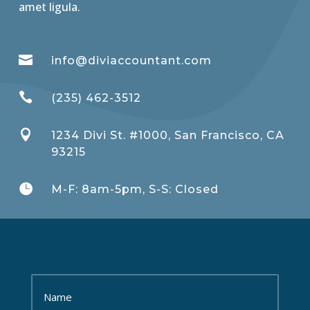
amet ligula.

info@diviaccountant.com

(235) 462-3512

1234 Divi St. #1000, San Francisco, CA
93215

M-F: 8am-5pm, S-S: Closed