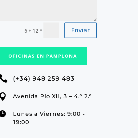
Enviar
=
6 + 12
OFICINAS EN PAMPLONA

(+34) 948 259 483

Avenida Pío XII, 3 – 4.º 2.º

Lunes a Viernes: 9:00 -
19:00