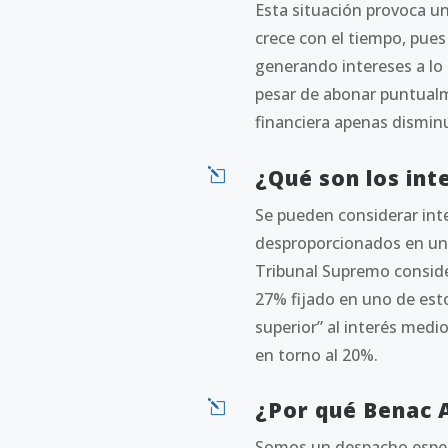
Esta situación provoca u
crece con el tiempo, pues
generando intereses a lo
pesar de abonar puntualm
financiera apenas dismi
¿Qué son los int
l
Se pueden considerar int
desproporcionados en un 
Tribunal Supremo consider
27% fijado en uno de est
superior” al interés medio
en torno al 20%.
¿Por qué Benac
l
Somos un despacho especi