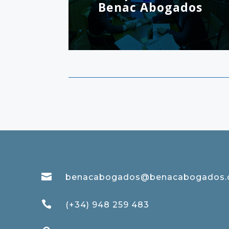
Benac Abogados

benacabogados@benacabogados

(+34) 948 259 483