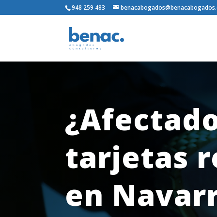
948 259 483
benacabogados@benacabogados
¿Afectado
tarjetas 
en Navar