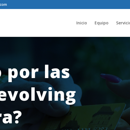
.com
Inicio
Equipo
Servici
 por las
revolving
ra?