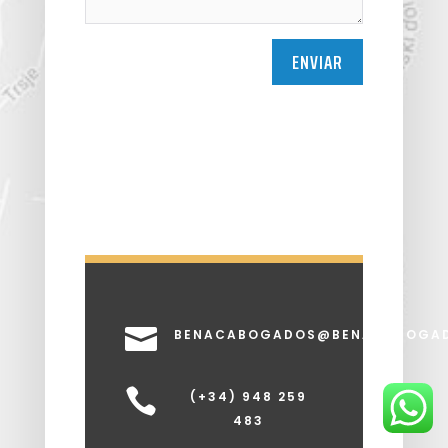
ENVIAR

BENACABOGADOS@BENACABOGA

(+34) 948 259
483