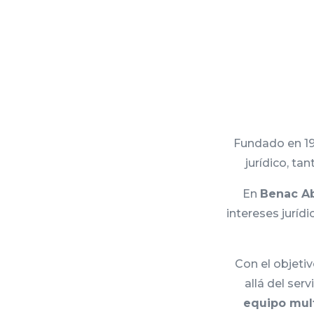
Fundado en 19
jurídico, ta
En
Benac A
intereses jurí
Con el objeti
allá del ser
equipo mult