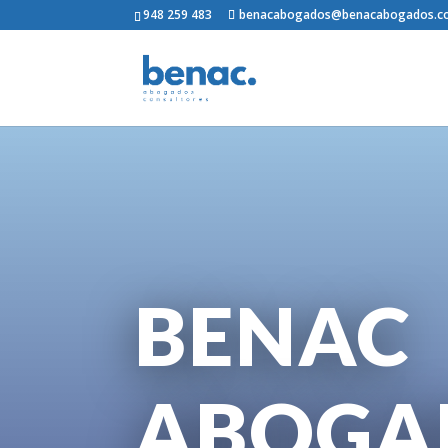
948 259 483
benacabogados@benacabogados.
BENAC
ABOGA