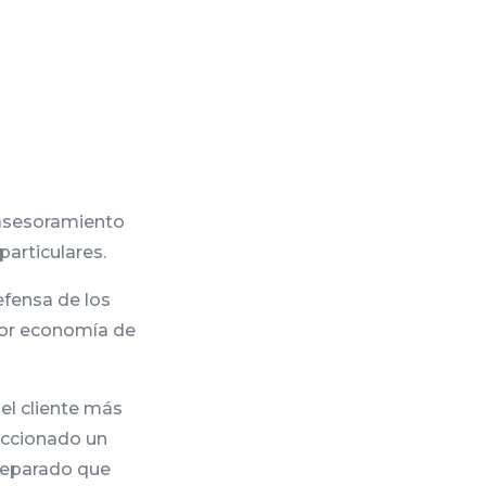
 asesoramiento
particulares.
efensa de los
yor economía de
el cliente más
feccionado un
reparado que