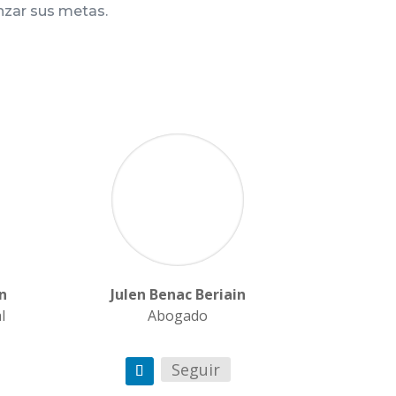
nzar sus metas.
n
Julen Benac Beriain
l
Abogado
Seguir