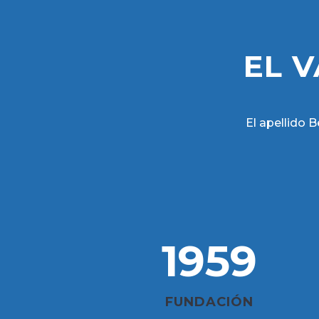
EL 
El apellido 
1959
FUNDACIÓN