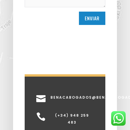
ENVIAR

BENACABOGADOS@BENACABOGA

(+34) 948 259
483