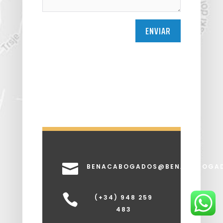
ENVIAR

BENACABOGADOS@BENACABOGA

(+34) 948 259
483