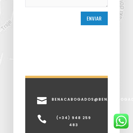
ENVIAR

BENACABOGADOS@BENACABOGA

(+34) 948 259
483