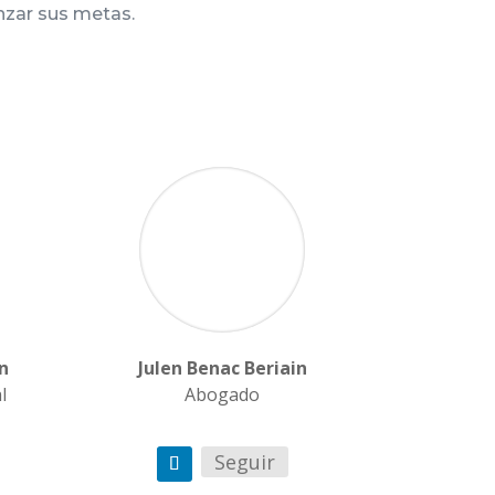
nzar sus metas.
n
Julen Benac Beriain
l
Abogado
Seguir