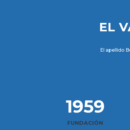
EL 
El apellido 
1959
FUNDACIÓN