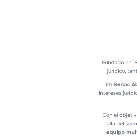
Fundado en 19
jurídico, ta
En
Benac A
intereses jurí
Con el objeti
allá del ser
equipo mult