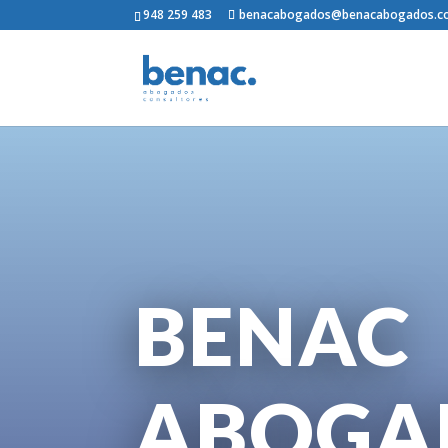
948 259 483
benacabogados@benacabogados.
BENAC
ABOGA