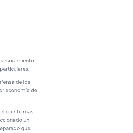
 asesoramiento
particulares.
efensa de los
yor economía de
el cliente más
feccionado un
reparado que