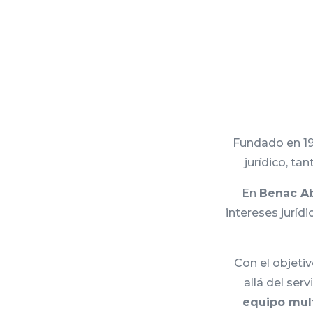
Fundado en 19
jurídico, ta
En
Benac A
intereses jurí
Con el objeti
allá del ser
equipo mult