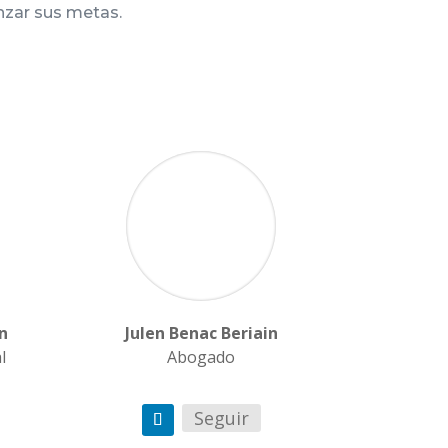
nzar sus metas.
n
Julen Benac Beriain
l
Abogado
Seguir