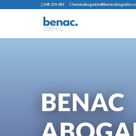
948 259 483
benacabogados@benacabogados.
BENAC
ABOGA