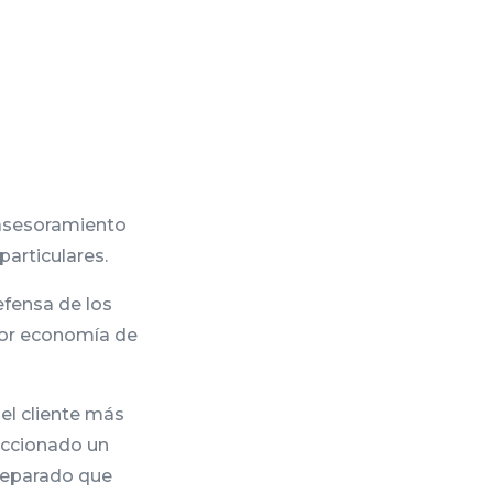
 asesoramiento
particulares.
efensa de los
yor economía de
el cliente más
feccionado un
reparado que