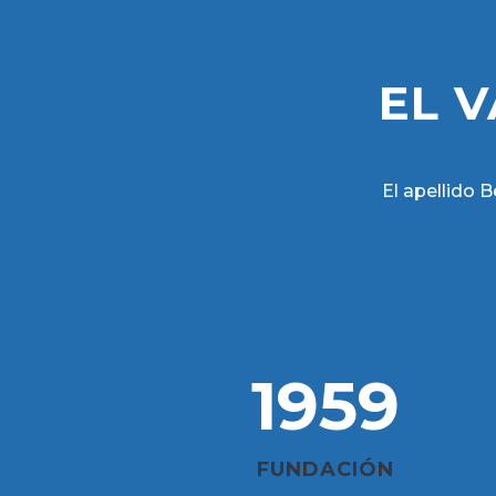
EL 
El apellido 
1959
FUNDACIÓN