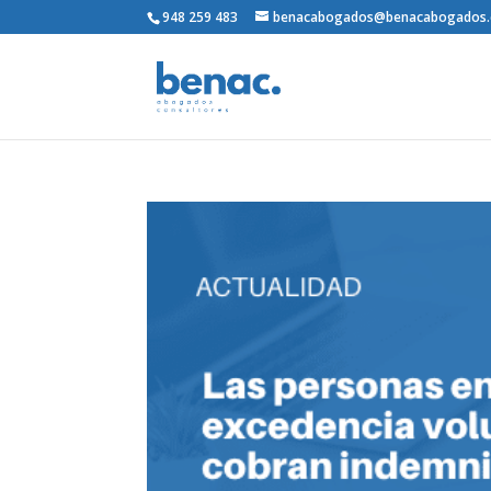
948 259 483
benacabogados@benacabogados