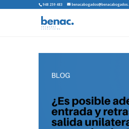
948 259 483
benacabogados@benacabogados