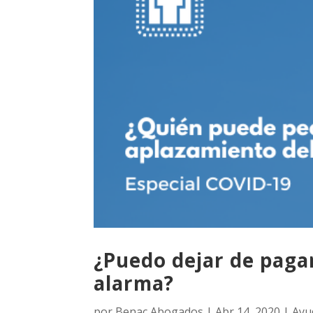
¿Puedo dejar de pagar
alarma?
por
Benac Abogados
|
Abr 14, 2020
|
Ayu