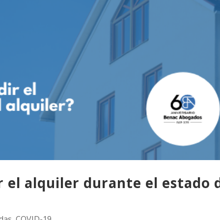
 el alquiler durante el estado 
das
,
COVID-19