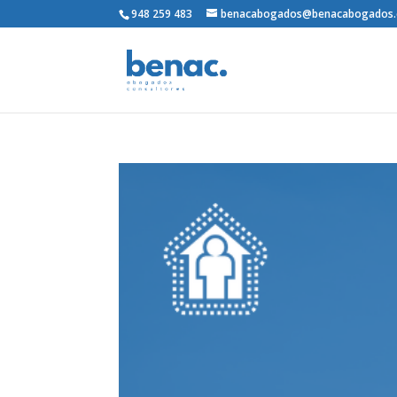
948 259 483
benacabogados@benacabogados