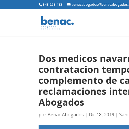
948 259 483
benacabogados@benacabogados
Dos medicos navar
contratacion tempo
complemento de car
reclamaciones inte
Abogados
por
Benac Abogados
|
Dic 18, 2019
|
Sani