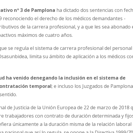
ativo nº 3 de Pamplona
ha dictado dos sentencias con fec
19 reconociendo el derecho de los médicos demandantes -
ibutivos de la carrera profesional, y a que les sea abonado 
oactivos máximos de cuatro años.
a que se regula el sistema de carrera profesional del personal
Osasunbidea, limita su ámbito de aplicación a los médicos co
lud ha venido denegando la inclusión en el sistema de
 contratación temporal
; e incluso los Juzgados de Pamplon
sentido.
unal de Justicia de la Unión Europea de 22 de marzo de 2018 
tre trabajadores con contrato de duración determinada y fijo
refiera únicamente a la duración misma de la relación laboral
a nacional que así lo regula, se opone a la Directiva 1999/7