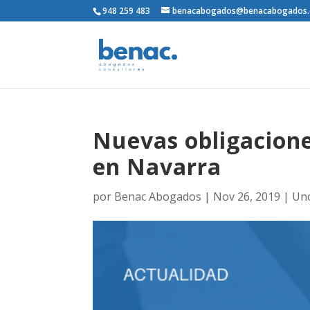
948 259 483
benacabogados@benacabogados
Nuevas obligacione
en Navarra
por
Benac Abogados
|
Nov 26, 2019
|
Unc