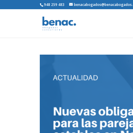
948 259 483
benacabogados@benacabogados